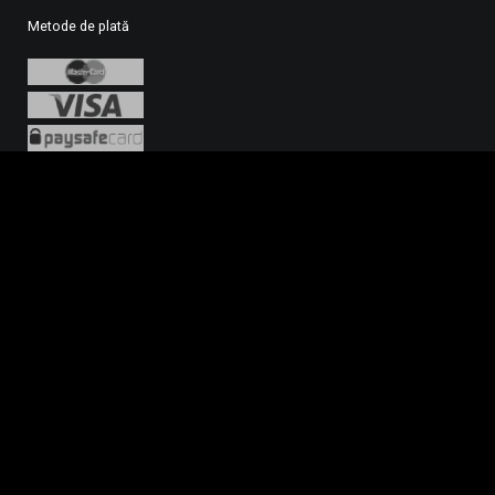
Metode de plată
© 2015 – 2026 FORTUNA
© 2026 Hattrick Online S.R.L. Toate drepturile rezervate. Site-ul este deținut și administrat de 
50878823. Hattrick Online S.R.L. este licențiată în România de către Oficiul Național pentr
în baza deciziei având numărul 454 valabilă de la 29.05.2025 până la data de 30.06.2026. Pot