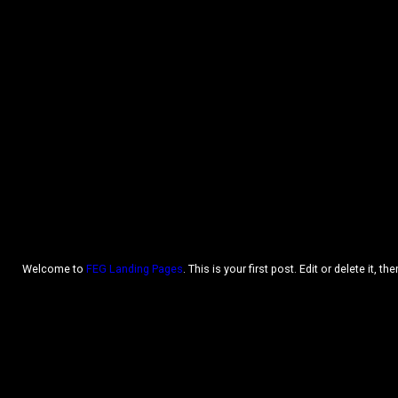
Welcome to
FEG Landing Pages
. This is your first post. Edit or delete it, the