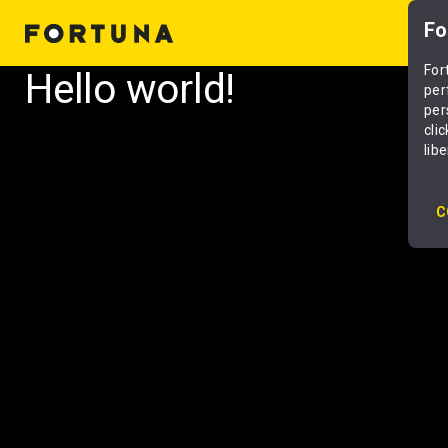
Fo
For
Hello world!
Mergi
per
la
per
conținut
cli
lib
C