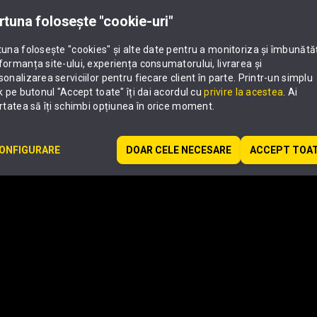
rtuna folosește "cookie-uri"
tuna folosește "cookies" și alte date pentru a monitoriza și îmbunătă
formanța site-ului, experiența consumatorului, livrarea și
sonalizarea serviciilor pentru fiecare client în parte. Printr-un simplu
ck pe butonul "Accept toate" îți dai acordul cu
privire la acestea
. Ai
ertatea să îți schimbi opțiunea în orice moment.
ONFIGURARE
DOAR CELE NECESARE
ACCEPT TOA