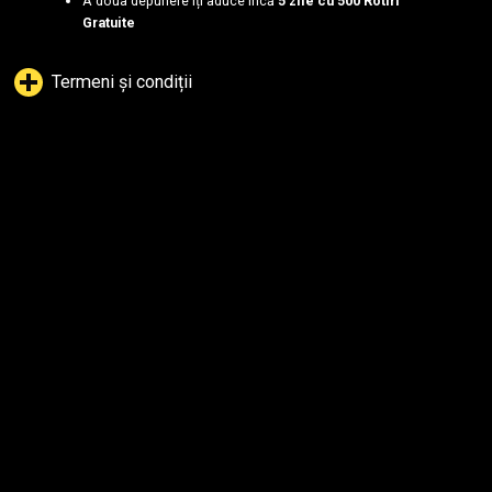
A doua depunere îți aduce încă
5 zile cu 500 Rotiri
Gratuite
Termeni și condiții