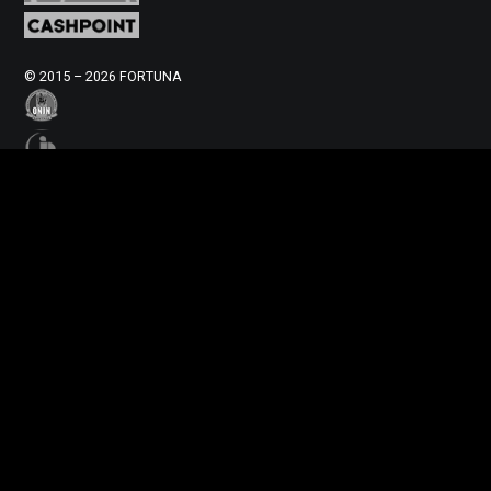
© 2015 – 2026 FORTUNA
Komunikace
© 2026 Hattrick Online S.R.L. Toate drepturile rezervate. Site-ul este deținut și
administrat de către Hattrick Online S.R.L., o companie din România, având sediul în
România, București, Sectorul 3, Spl. Unirii, nr. 165, Clădirea TN Offices 2, Etaj 5, având
cod de identificare fiscală 50878823. Hattrick Online S.R.L. este licențiată în România de
către Oficiul Național pentru Jocuri de Noroc (ONJN) prin Licența cu numărul
L1254450W001663 valabilă de la 01.07.2025 până la 30.06.2035 și este autorizată să
exploateze activitatea de jocuri de noroc la distanță în baza deciziei având numărul 454
valabilă de la 29.05.2025 până la data de 30.06.2026. Pot beneficia de serviciile Fortuna
doar persoanele cu vârsta minimă de 18 ani. Fiecare jucător pariază pe propria